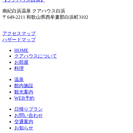
南紀白浜温泉 クアハウス白浜
〒649-2211 和歌山県西牟婁郡白浜町3102
アクセスマップ
ハザードマップ
HOME
クアハウスについて
お部屋
料理
温泉
館内施設
観光案内
WEB予約
日帰りプラン
お問い合わせ
交通案内
お知らせ