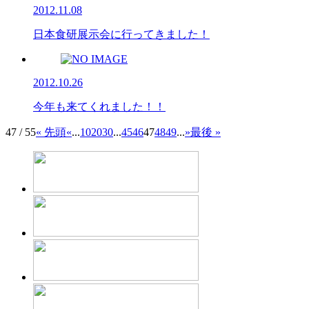
2012.11.08
日本食研展示会に行ってきました！
2012.10.26
今年も来てくれました！！
47 / 55
« 先頭
«
...
10
20
30
...
45
46
47
48
49
...
»
最後 »