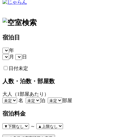
宿泊日
年
月
日
日付未定
人数・泊数・部屋数
大人（1部屋あたり）
名
泊
部屋
宿泊料金
～