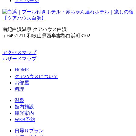
マイページ
南紀白浜温泉 クアハウス白浜
〒649-2211 和歌山県西牟婁郡白浜町3102
アクセスマップ
ハザードマップ
HOME
クアハウスについて
お部屋
料理
温泉
館内施設
観光案内
WEB予約
日帰りプラン