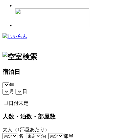
宿泊日
年
月
日
日付未定
人数・泊数・部屋数
大人（1部屋あたり）
名
泊
部屋