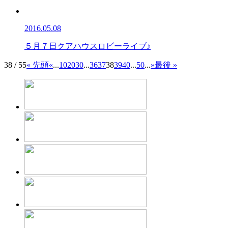
2016.05.08
５月７日クアハウスロビーライブ♪
38 / 55
« 先頭
«
...
10
20
30
...
36
37
38
39
40
...
50
...
»
最後 »