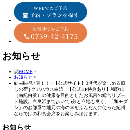
お知らせ
>
お知らせ
>
結⭐︎果⭐︎発⭐︎表！！ - 【公式サイト】3世代が楽しめる癒
しの宿 | クアハウス白浜 - 【公式HP特典あり】和歌山
（南紀白浜）の健康を⽬的としたお⾵呂の総合リゾー
ト施設。白良浜まで歩いて5分と立地も良く、「和モダ
ン」のお部屋で地元の海の幸をふんだんに使った紀州
ならではの和⾷会席をお楽しみ頂けます。
お知らせ