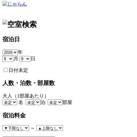
宿泊日
年
月
日
日付未定
人数・泊数・部屋数
大人（1部屋あたり）
名
泊
部屋
宿泊料金
～