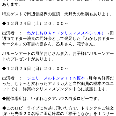
あります。
特別ゲストで田辺音楽界の重鎮、天野氏の出演もあります。
◆１２月２４日（土）２０：００～
出演者 ：
わかしおＤＡＹ（クリスマススペシャル）
→田
辺市でギター演奏の同好会として発足した「わかしおギター
サークル」の有志の皆さん。乙井さん、花子さん。
バルーンアートの風船おじさん参入。お子様にバルーンアー
トのプレゼントがあります。
◆１２月２５日（日）２０：００～
出演者 ：
ジェリーメルトンｗｉｔｈ榎本
→昨年も好評だ
った、ちょっと変わったアメリカ人と当館職員の榎本のユニ
ットです。洋楽のクリスマスソングを中心に披露します。
◆開催場所は、いずれもクアハウス白浜ロビーです。
◆このロビーライブにお越し頂いた方で、ドリンクをご注文
頂いた先着２０名様に田辺鈴屋の「柚子もなか」を１つサー