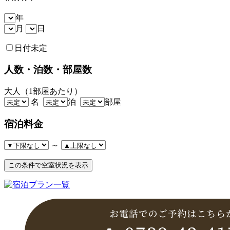
年
月
日
日付未定
人数・泊数・部屋数
大人（1部屋あたり）
名
泊
部屋
宿泊料金
～