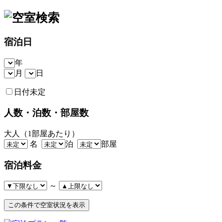
宿泊日
年
月
日
日付未定
人数・泊数・部屋数
大人（1部屋あたり）
名
泊
部屋
宿泊料金
～