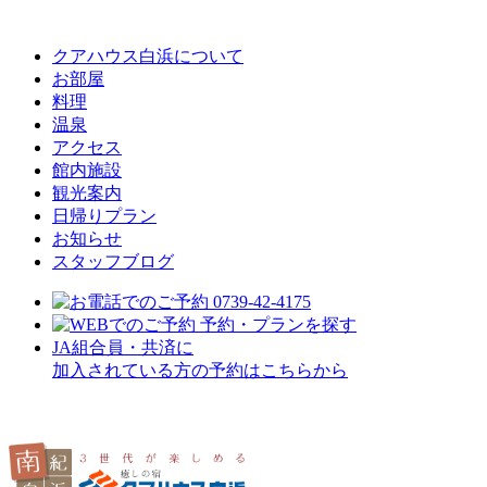
クアハウス白浜について
お部屋
料理
温泉
アクセス
館内施設
観光案内
⽇帰りプラン
お知らせ
スタッフブログ
JA組合員・共済に
加入されている方の予約はこちらから