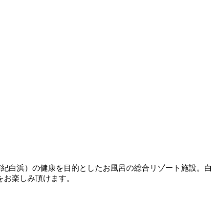
山（南紀白浜）の健康を⽬的としたお⾵呂の総合リゾート施設。白
をお楽しみ頂けます。