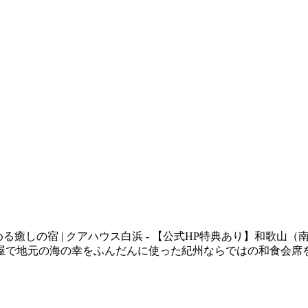
める癒しの宿 | クアハウス白浜 - 【公式HP特典あり】和歌
屋で地元の海の幸をふんだんに使った紀州ならではの和⾷会席