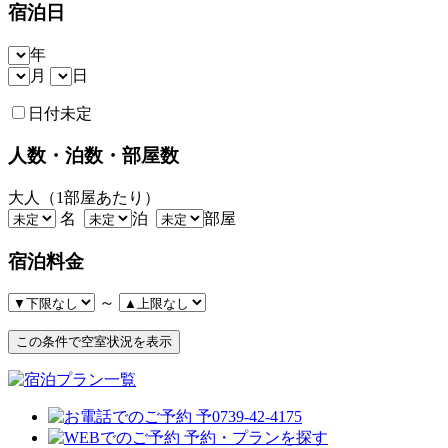
宿泊日
年
月
日
日付未定
人数・泊数・部屋数
大人（1部屋あたり）
名
泊
部屋
宿泊料金
～