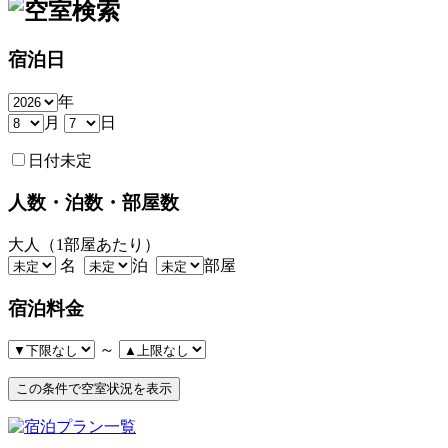
宿泊日
年
月
日
日付未定
人数・泊数・部屋数
大人（1部屋あたり）
名
泊
部屋
宿泊料金
～