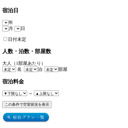
宿泊日
年
月
日
日付未定
人数・泊数・部屋数
大人（1部屋あたり）
名
泊
部屋
宿泊料金
～