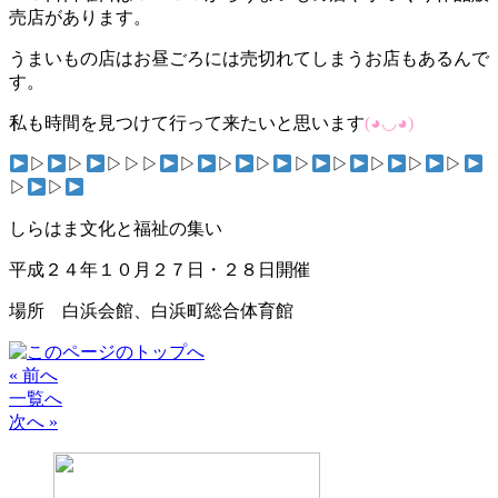
売店があります。
うまいもの店はお昼ごろには売切れてしまうお店もあるんで
す。
私も時間を見つけて行って来たいと思います
(◕◡◕)
▷
▷
▷▷▷
▷
▷
▷
▷
▷
▷
▷
▷
▷
▷
しらはま文化と福祉の集い
平成２４年１０月２７日・２８日開催
場所 白浜会館、白浜町総合体育館
« 前へ
一覧へ
次へ »