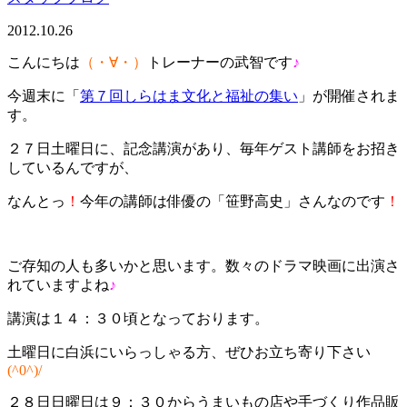
2012.10.26
こんにちは
（・∀・）
トレーナーの武智です
♪
今週末に「
第７回しらはま文化と福祉の集い
」が開催されま
す。
２７日土曜日に、記念講演があり、毎年ゲスト講師をお招き
しているんですが、
なんとっ
！
今年の講師は俳優の「笹野高史」さんなのです
！
ご存知の人も多いかと思います。数々のドラマ映画に出演さ
れていますよね
♪
講演は１４：３０頃となっております。
土曜日に白浜にいらっしゃる方、ぜひお立ち寄り下さい
(^0^)/
２８日日曜日は９：３０からうまいもの店や手づくり作品販