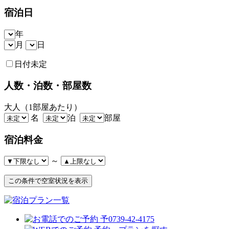
宿泊日
年
月
日
日付未定
人数・泊数・部屋数
大人（1部屋あたり）
名
泊
部屋
宿泊料金
～